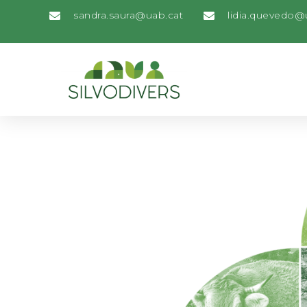
sandra.saura@uab.cat
lidia.quevedo@