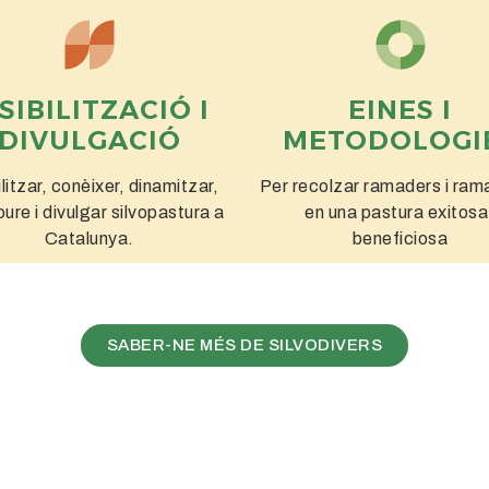
SIBILITZACIÓ I
EINES I
DIVULGACIÓ
METODOLOGI
ilitzar, conèixer, dinamitzar,
Per recolzar ramaders i ra
ure i divulgar silvopastura a
en una pastura exitosa 
Catalunya.
beneficiosa
SABER-NE MÉS DE SILVODIVERS