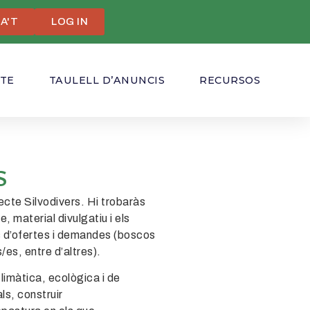
A'T
LOG IN
CTE
TAULELL D’ANUNCIS
RECURSOS
S
jecte
Silvodivers
.
Hi trobaràs
e, material divulgatiu i els
s d’ofertes i demandes
(
boscos
/es, entre d’altres).
limàtica, ecològica i de
ls, construir