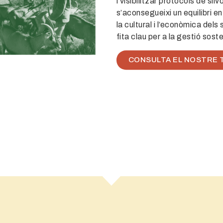
i
visibilitzar
protocols de
silv
s’aconsegueixi un equilibri en
la cultural i l’econòmica dels
fita clau per a la gestió sost
CONSULTA EL NOSTRE T