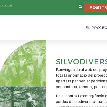
uab.cat
REGISTR
EL PROJE
SILVODIVER
B
envingut/da al web del pro
tota la informació del project
apartats per penjar peticion
per pasturar
, ramats, pastors
En el context d’emergència c
pèrdua de biodiversitat actua