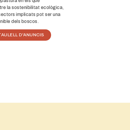
opastura
en els que
tre la sostenibilitat ecològica,
 sectors implicats pot ser una
enible dels boscos.
AULELL D'ANUNCIS